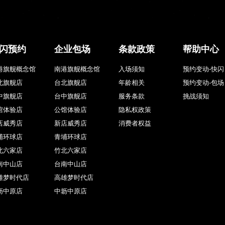
闪预约
企业包场
条款政策
帮助中心
港旗舰概念馆
南港旗舰概念馆
入场须知
预约变动-快闪
北旗舰店
台北旗舰店
年龄相关
预约变动-包场
中旗舰店
台中旗舰店
服务条款
挑战须知
馆体验店
公馆体验店
隐私权政策
店威秀店
新店威秀店
消费者权益
埔环球店
青埔环球店
北六家店
竹北六家店
南中山店
台南中山店
雄梦时代店
高雄梦时代店
坜中原店
中坜中原店