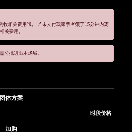
收相关费用哦。 若未支付玩家票者须于15分钟内离
取相关费用。
 人需分批进出本场域。
团体方案
时段价格
加购
$2000 / 每案