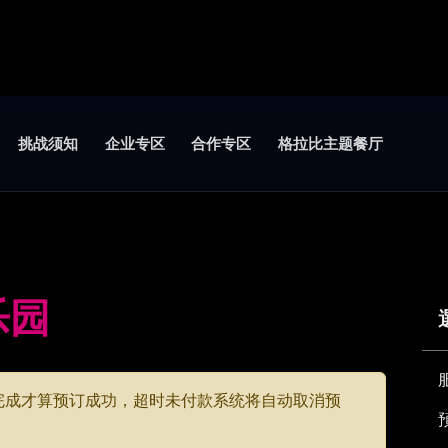
挑战须知
企业专区
合作专区
格拉比主题餐厅
乐园
款完成才算预订成功，超时未付款系统将自动取消预
需要请于订单备注留下抬头以及统编，将于活动日当天开