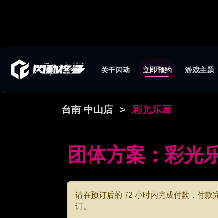
关于闪动
立即预约
游戏主题
台南 中山店
>
彩光乐园
团体方案：彩光
请在预订后的 72 小时内完成付款，付
订。
☆ 本店仅可提供含报帐资讯之收据，若有
立给您。(若有任何疑问请洽官方客服)