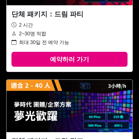
단체 패키지：드림 파티
2 시간
2~30명 적합
최대 30일 전 예약 가능
예약하러 가기
64 Plus
210 格
380 Plus
400 L