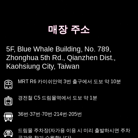
매장 주소
매장 주소
5F, Blue Whale Building, No. 789,
Zhonghua 5th Rd., Qianzhen Dist.,
Kaohsiung City, Taiwan
MRT R6 카이쉬안역 3번 출구에서 도보 약 10분
경전철 C5 드림몰역에서 도보 약 1분
36번·37번·70번·214번·205번
드림몰 주차장(자가용 이용 시 미리 출발하시면 주차
공간을 찾기 수월합니다)