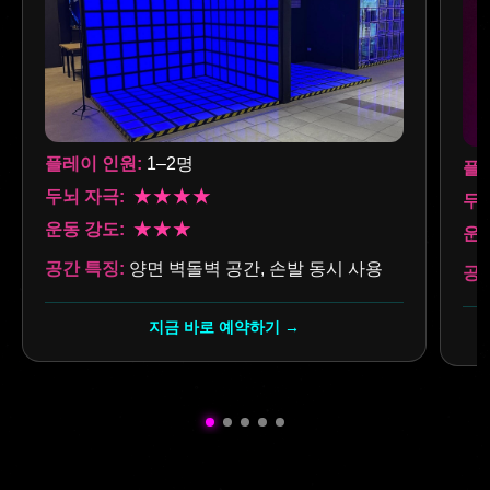
플레이 인원:
1–2명
플
두뇌 자극:
★★★★
두뇌
운동 강도:
★★★
운동
공간 특징:
양면 벽돌벽 공간, 손발 동시 사용
공간
지금 바로 예약하기 →