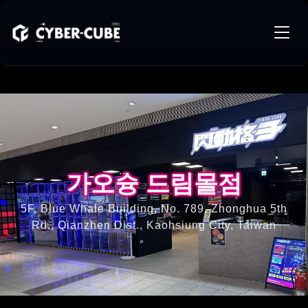
가오슝 드림몰점
가오슝 드림몰점
5F, Blue Whale Building, No. 789, Zhonghua 5th
Rd., Qianzhen Dist., Kaohsiung City, Taiwan