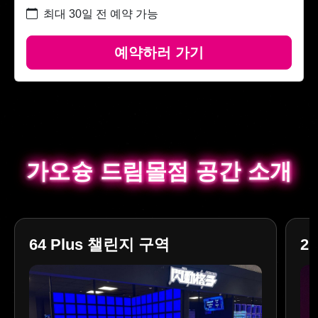
최대 30일 전 예약 가능
예약하러 가기
가오슝 드림몰점 공간 소개
가오슝 드림몰점 공간 소개
64 Plus 챌린지 구역
2