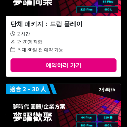
64 Plus
225 Plus
400 L
단체 패키지：드림 플레이
2 시간
2~20명 적합
최대 30일 전 예약 가능
예약하러 가기
64 Plus
210 格
380 Plus
400 L