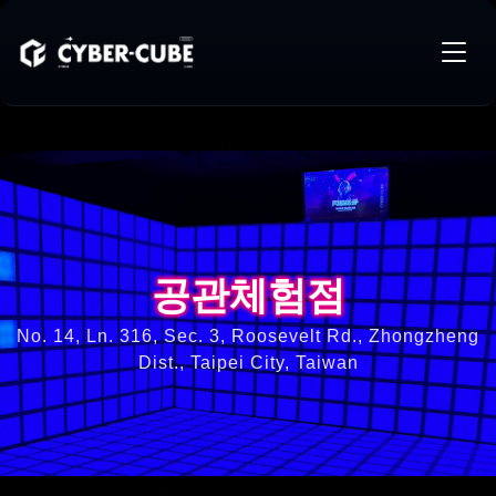
공관체험점
공관체험점
No. 14, Ln. 316, Sec. 3, Roosevelt Rd., Zhongzheng
Dist., Taipei City, Taiwan