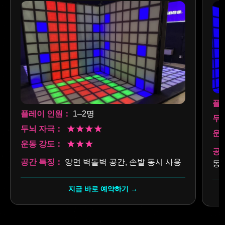
플
플레이 인원：
1–2명
두
두뇌 자극：
★★★★
운
운동 강도：
★★★
공
공간 특징：
양면 벽돌벽 공간, 손발 동시 사용
동
지금 바로 예약하기 →