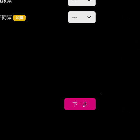
玩家票
陪同票
加購
下一步