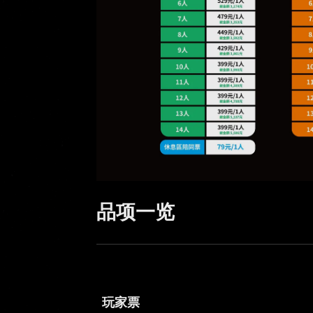
品项一览
玩家票