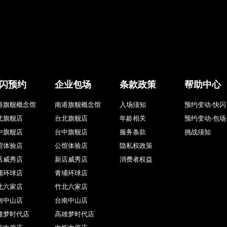
闪预约
企业包场
条款政策
帮助中心
港旗舰概念馆
南港旗舰概念馆
入场须知
预约变动-快闪
北旗舰店
台北旗舰店
年龄相关
预约变动-包场
中旗舰店
台中旗舰店
服务条款
挑战须知
馆体验店
公馆体验店
隐私权政策
店威秀店
新店威秀店
消费者权益
埔环球店
青埔环球店
北六家店
竹北六家店
南中山店
台南中山店
雄梦时代店
高雄梦时代店