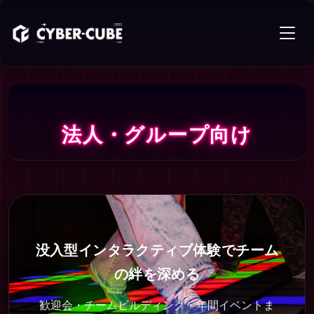
法人・グループ向け
法人・グループ向け
没入型インタラクティブ体験でチーム
の絆を深める
歓迎会・チームビルディング・年間イベントま