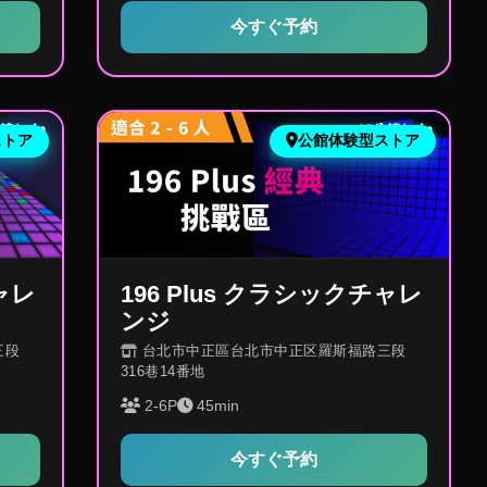
ストア
公館体験型ストア
チャレ
196 Plus クラシックチャレ
ンジ
三段
台北市中正區台北市中正区羅斯福路三段
316巷14番地
2-6P
45min
今すぐ予約
ストア
中歴中原ストア