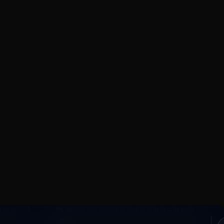
今すぐ予約
ストア
新店ヴィーショウストア
128 Plus クラシックチャレ
レン
ンジ
新北市新店區新北市新店区中興路三段70番
70番
地7階
1-4P
45min
今すぐ予約