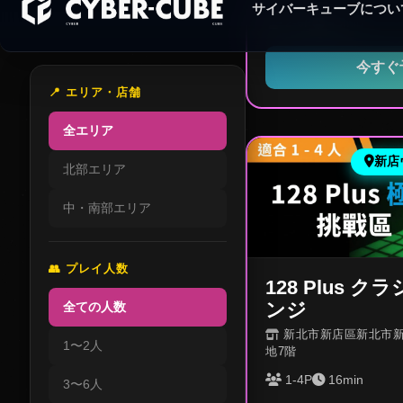
新店
128 Plus 
ンジ
新北市新店區新北市新
地7階
1-4P
16min
今すぐ