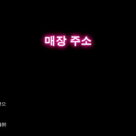
매장 주소
매장 주소
향으
·綠幹