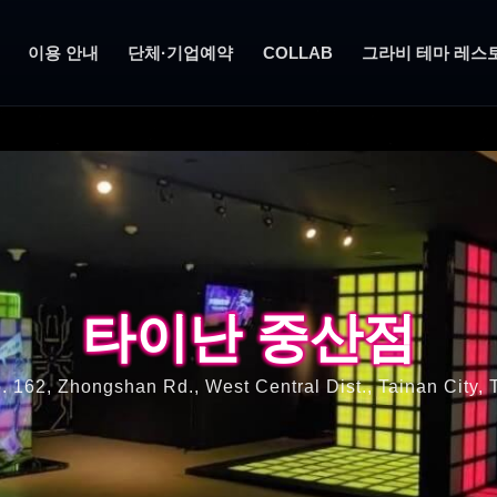
이용 안내
단체·기업예약
COLLAB
그라비 테마 레스
타이난 중산점
타이난 중산점
. 162, Zhongshan Rd., West Central Dist., Tainan City,