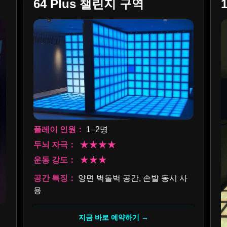
64 Plus 챌린지 구역
플레이 인원：
1–2명
두뇌 자극：
★★★★
운동 강도：
★★★
공간 특징：
양면 벽돌벽 공간, 손발 동시 사
용
지금 바로 예약하기 →