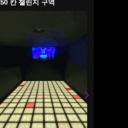
150 칸 챌린지 구역
210 칸