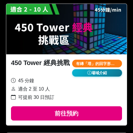
450 Tower 經典挑戰
有磚「塔」的回字形場域 手腳併用
場域介紹
45 分鐘
適合 2 至 10 人
可提前 30 日預訂
前往預約