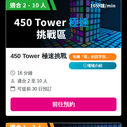
450 Tower 極速挑戰
有磚「塔」的回字形場域 手腳併用
場域介紹
16 分鐘
適合 2 至 10 人
可提前 30 日預訂
前往預約