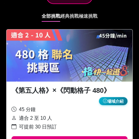
全部挑戰
經典挑戰
極速挑戰
《第五人格》×《閃動格子 480》
場域介紹
45 分鐘
適合 2 至 10 人
可提前 30 日預訂