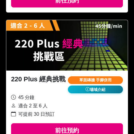
前往預約
220 Plus 經典挑戰
單面磚牆 手腳併用
場域介紹
45 分鐘
適合 2 至 6 人
可提前 30 日預訂
前往預約