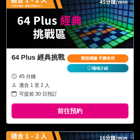
64 Plus 經典挑戰
雙面磚牆 手腳併用
場域介紹
45 分鐘
適合 1 至 2 人
可提前 30 日預訂
前往預約