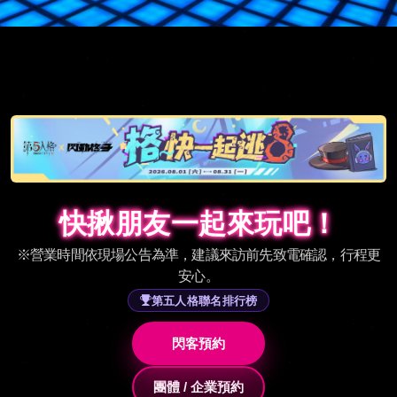
快揪朋友一起來玩吧！
快揪朋友一起來玩吧！
※營業時間依現場公告為準，建議來訪前先致電確認，行程更
安心。
第五人格聯名排行榜
閃客預約
團體 / 企業預約