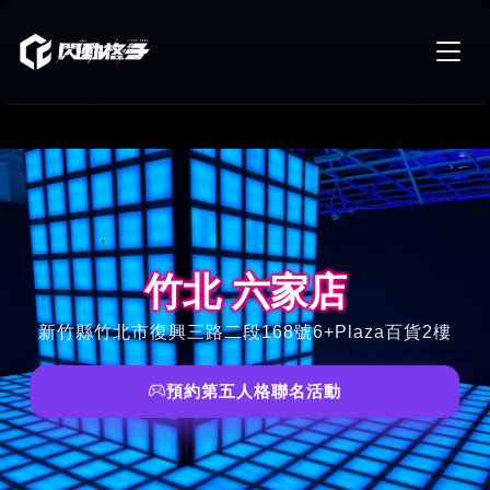
竹北 六家店
竹北 六家店
新竹縣竹北市復興三路二段168號6+Plaza百貨2樓
預約第五人格聯名活動