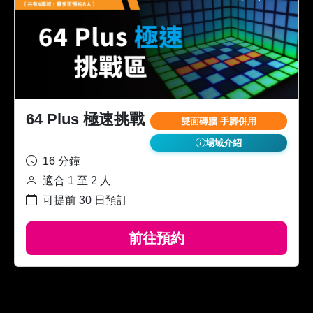
64 Plus 極速挑戰
雙面磚牆 手腳併用
場域介紹
16 分鐘
適合 1 至 2 人
可提前 30 日預訂
前往預約