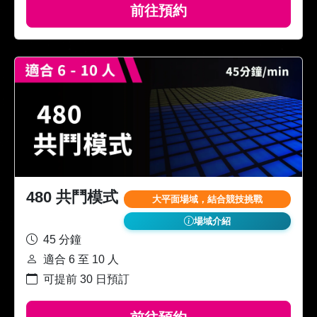
前往預約
480 共鬥模式
大平面場域，結合競技挑戰
場域介紹
45 分鐘
適合 6 至 10 人
可提前 30 日預訂