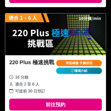
220 Plus 極速挑戰
單面磚牆 手腳併用
場域介紹
16 分鐘
適合 2 至 6 人
可提前 30 日預訂
前往預約