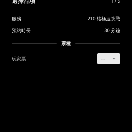
選擇品項
1 / 5
服務
210 格極速挑戰
預約時長
30 分鐘
票種
玩家票