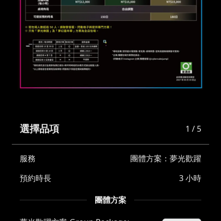
選擇品項
1 / 5
服務
團體方案：夢光歡躍
預約時長
3 小時
團體方案