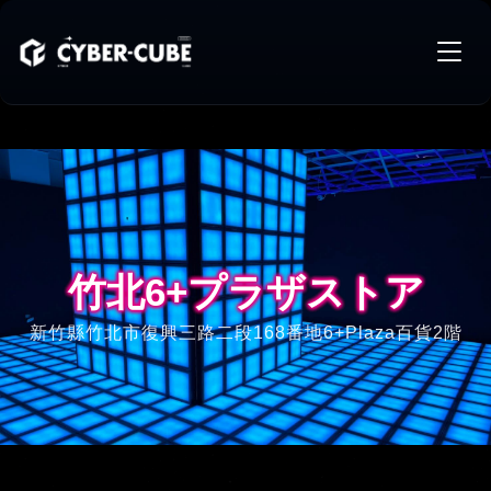
竹北6+プラザストア
竹北6+プラザストア
新竹縣竹北市復興三路二段168番地6+Plaza百貨2階