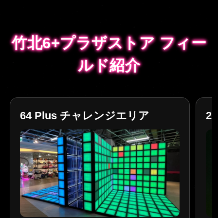
竹北6+プラザストア フィー
竹北6+プラザストア フィー
ルド紹介
ルド紹介
64 Plus チャレンジエリア
2