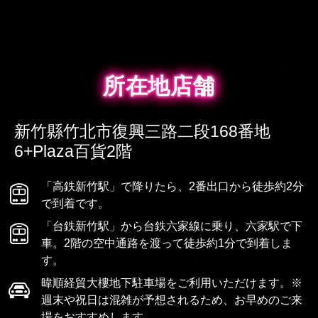
所在地店舗
所在地店舗
新竹縣竹北市復興三路二段168番地
6+Plaza百貨2階
「高鉄新竹駅」で降りたら、2番出口から徒歩約2分
で到着です。
「台鉄新竹駅」から台鉄六家線に乗り、六家駅で下
車。2階の空中通路を渡って徒歩約1分で到着しま
す。
暐順経貿大樓地下駐車場をご利用いただけます。※
週末や祝日は混雑が予想されるため、お早めのご来
場をおすすめします。