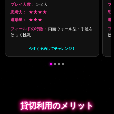
プレイ人数：
1–2 人
プ
思考力：
★★★★
思
運動量：
★★★
運
フィールドの特徴：
両面ウォール型・手足を
フ
使って挑戦
使
今すぐ予約してチャレンジ！
貸切利用のメリット
貸切利用のメリット