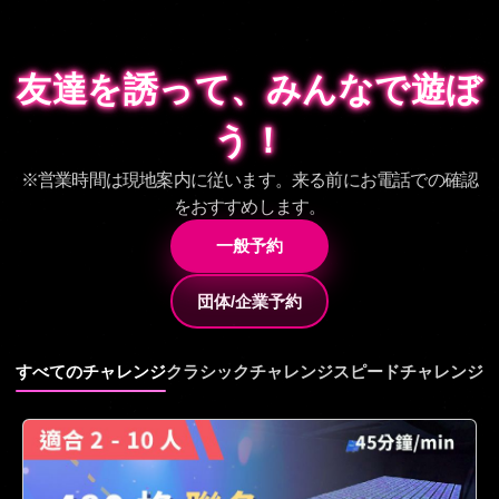
友達を誘って、みんなで遊ぼ
友達を誘って、みんなで遊ぼ
う！
う！
※営業時間は現地案内に従います。来る前にお電話での確認
をおすすめします。
一般予約
団体/企業予約
すべてのチャレンジ
クラシックチャレンジ
スピードチャレンジ